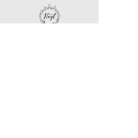
Christina Hugl I Sekt & Pet-Nat
3550 Langenlois, rij tuinen 1
info@christinahugl.at
+43 650 7427151
SUBSCRIBE FOR NEWS!