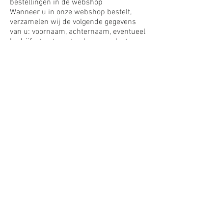
bestellingen in de webshop
Wanneer u in onze webshop bestelt,
verzamelen wij de volgende gegevens
van u: voornaam, achternaam, eventueel
bedrijf, straat, postcode, woonplaats,
land, telefoonnummer, e-mailadres,
geselecteerde verzendmethode,
geselecteerde betaalmethode en, indien
van toepassing, een individueel sms-
bericht. Het verstrekken van deze
gegevens is noodzakelijk voor de
verwerking, uitvoering en afwikkeling
van alle aankopen die u heeft gedaan,
anders kunt u niet bij ons bestellen. Het
is niet nodig om alleen uw
telefoonnummer en een sms-bericht op
te geven. Als u ons uw nummer geeft,
kunnen we bij vragen snel contact met u
opnemen. U gaat ermee akkoord dat uw
telefoonnummer voor dit doel wordt
opgeslagen.
Tenzij we wettelijk verplicht zijn